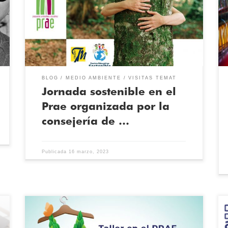
forma presencial al PRAE para participar en una
jornada junto con diferentes centros de Castilla y
León. Esta jornada fue organizada por la consejería de
medio ambiente y con la colaboración de la
consejería […]
BLOG
MEDIO AMBIENTE
VISITAS TEMAT
Jornada sostenible en el
Prae organizada por la
consejería de …
Publicada
16 marzo, 2023
Siguiendo con el programa, los alumnos de la Escuela