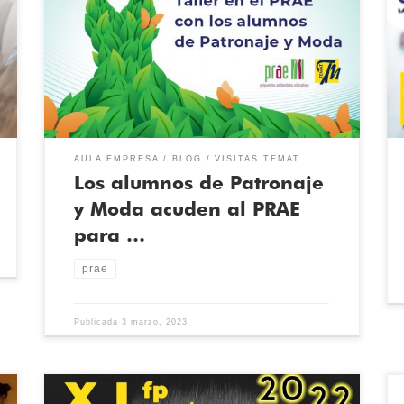
Técnica de Temat del Grado Superior en patronaje y
moda, han acudido al PRAE de Valladolid (Propuestas
Medioambientales Educativas) Allí se ha realizado, el
pasado 27 de febrero, un taller de emprendimiento
sobre Economía Circular, y cómo afecta al mundo
textil […]
AULA EMPRESA
BLOG
VISITAS TEMAT
Los alumnos de Patronaje
y Moda acuden al PRAE
para …
prae
Publicada
3 marzo, 2023