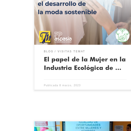
que han trabajado en la industria textil, apostando por
la ecología y sostenibilidad en la misma, teniendo un
gran impacto. Stella McCartney Stella McCartney es una
diseñadora británica que ha apostado fuerte por la
moda sostenible. En sus colecciones utiliza […]
BLOG
VISITAS TEMAT
El papel de la Mujer en la
Industria Ecológica de …
Publicada
8 marzo, 2023
El objetivo de este evento era promover la igualdad