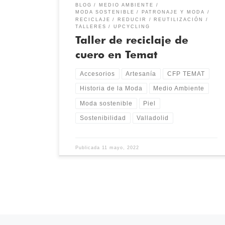
BLOG
MEDIO AMBIENTE
MODA SOSTENIBLE
PATRONAJE Y MODA
RECICLAJE
REDUCIR
REUTILIZACIÓN
TALLERES
UPCYCLING
Taller de reciclaje de
cuero en Temat
Accesorios
Artesanía
CFP TEMAT
Historia de la Moda
Medio Ambiente
Moda sostenible
Piel
Sostenibilidad
Valladolid
Publicada
11 mayo, 2022