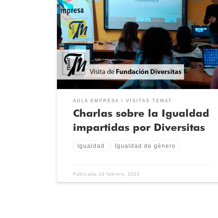
entre mujeres y hombres en diversos ámbitos como:
Educación: Fomentar la posicion de rechazo ante la
violencia o discriminación en el ámbito educativo y en
el entorno que faciliten la convivencia. Comunicación:
Desarrollar proyectos comunicativos inclusivos, con el
fin de promover la igualdad y la interculturalidad, así
como una presencia equilibrada y una imagen plural,
activa y corresponsable en ambos sexos, superando
así los modelos, roles y estereotipos de género.
Resolución de Conflictos: Finalmente, se habló sobre
AULA EMPRESA
VISITAS TEMAT
cómo prevenir la violencia contra las mujeres. Se
Charlas sobre la Igualdad
compartió un aprendizaje sobre métodos de
resolución de conflictos no violentos. Además, se
impartidas por Diversitas
identificaron cuales eran los modelos de convivencia
basados en la diversidad y en el respeto a la igualdad
Igualdad
Igualdad de género
de derechos y oportunidades de mujeres y hombres.
Publicada
14 febrero, 2023