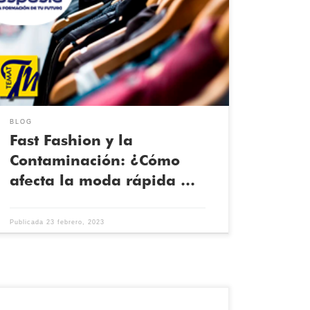
compramos ropa, pero también ha tenido un impacto
negativo en nuestro planeta. La industria de la moda
es una de las más contaminantes del mundo, y la
moda rápida es una de las mayores culpables en
alteración de la sostenibilidad. En […]
BLOG
Fast Fashion y la
Contaminación: ¿Cómo
afecta la moda rápida …
Publicada
23 febrero, 2023