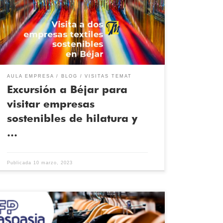
excursión a Béjar para realizar dos visitas muy
especiales. Pudimos conocer, de primera mano,
cómo es la producción con baja huella de carbono de
las empresas que producen paños de lana.
Descubrimos […]
AULA EMPRESA
BLOG
VISITAS TEMAT
Excursión a Béjar para
visitar empresas
sostenibles de hilatura y
…
Publicada
10 marzo, 2023
La moda rápida ha revolucionado la forma en que