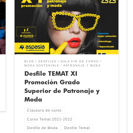
TEMAT retoma su desfile anual de clausura de curso
con un evento especial dedicado a la Moda
Sostenible. Día: miércoles, 15 de junio Apertura de
puertas: 19:30 horas Desfile: 20:00 horas Lugar: PRAE
Valladolid (Cañada Real, 306, C.P. 47008) Inscripción al
evento AQUÍ o haciendo clic sobre la imagen Este […]
BLOG
DESFILES
GALA FIN DE CURSO
MODA SOSTENIBLE
PATRONAJE Y MODA
Desfile TEMAT XI
Promoción Grado
Superior de Patronaje y
Moda
Clausura de curso
Curso Temat 2021-2022
Desfile de Moda
Desfile Temat