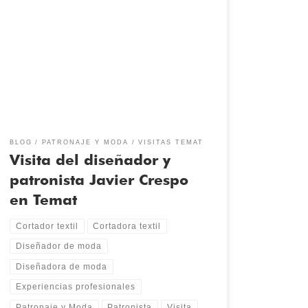
El diseñador, cortador y patronista Javier Crespo nos
ha relatado sus experiencias y trayectoria profesional
en el mundo de la moda. Las visitas de profesionales
de las diferentes áreas del mundo de la moda son
muy importantes para nuestro centro: muestran
experiencias reales y personales que enseñan al
alumnado la […]
BLOG
PATRONAJE Y MODA
VISITAS TEMAT
Visita del diseñador y
patronista Javier Crespo
en Temat
Cortador textil
Cortadora textil
Diseñador de moda
Diseñadora de moda
Experiencias profesionales
Patronaje y Moda
Patronista
Visita