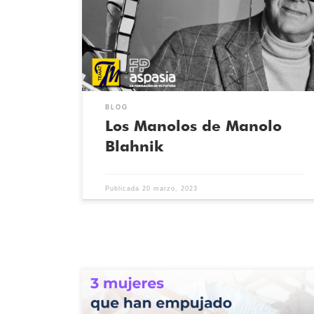
prestigiosas del mundo, que lleva su nombre. Manolo,
de ascendencia checa por parte de padre, y española
por parte de madre, estudió Arte en París para más
adelante mudarse a Londres, donde acabó […]
BLOG
Los Manolos de Manolo
Blahnik
Publicada
20 marzo, 2023
En el día de la mujer, empoderamos a tres mujeres