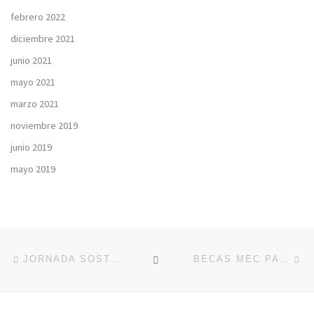
febrero 2022
diciembre 2021
junio 2021
mayo 2021
marzo 2021
noviembre 2019
junio 2019
mayo 2019
Navegación de la entrada
Entrada anterior
En
VOLVER A LA LISTA DE 
JORNADA SOSTENIBLE EN EL PRAE ORGANIZADA POR LA CONSEJERÍA DE MEDIO AMBIENTE Y EDUCACIÓN.
BECAS MEC PARA LA FP: CARACTERÍSTICAS Y CÓMO SOLICITARLA PARA EL AÑO 2023-2024