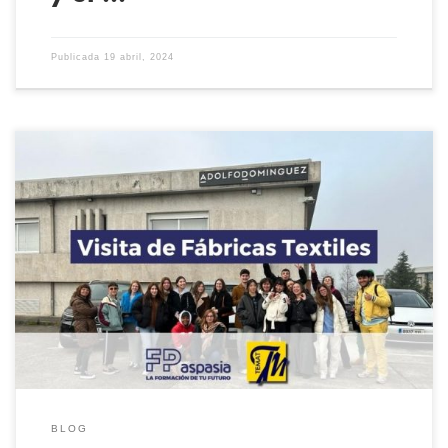
Publicada
19 abril, 2024
El pasado 5 de Febrero de 2024 los alumnos de la Escuela Técnica
Temat visitaron la fábrica de Adolfo Dominguez en Ourense y la
Sociedad Textil Lonia, que desarrollan las conocidas marcas de
moda Carolina Herrera (CH) y Purificación García (PG). Esta
actividad es clave para que los alumnos del […]
BLOG