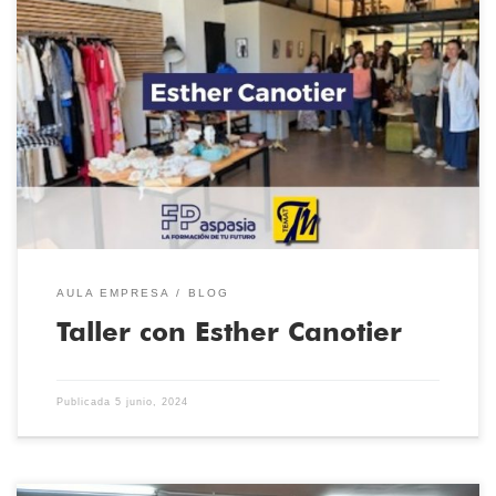
Los alumnos de Patronaje y Moda de la Escuela Técnica de Moda
han podido acudir al taller de Alta Costura de Esther Canotier.
Hemos aprendido cuáles son los procesos de creación de los
looks hechos a medida, desde su concepción hasta su ejecución.
Prendas y tocados hechos a medida y […]
AULA EMPRESA
BLOG
Taller con Esther Canotier
Publicada
5 junio, 2024