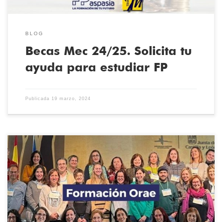
BLOG
Becas Mec 24/25. Solicita tu
ayuda para estudiar FP
Publicada
19 marzo, 2024
El pasado jueves 7 de marzo acudimos a una formación en ORAE
como parte del proyecto Sello Sostenible. Presentamos a los
centros de Castilla y León nuestra iniciativa con materiales
sostenibles: bioplásticos, biocueros, materiales cocinados por los
alumnos para la aplicación en prendas sostenibles. Hemos creado