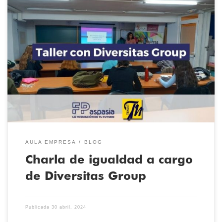
Hoy, 30 de abril, los alumnos de la Escuela Técnica de Moda
Temat han participado en un taller sobre la igualdad de
oportunidades en el ámbito laboral. Los jóvenes han
comprendido cómo el techo de cristal, ese conjunto de normas y
condiciones no escritas en el interior de las organizaciones, […]
AULA EMPRESA
BLOG
Charla de igualdad a cargo
de Diversitas Group
Publicada
30 abril, 2024