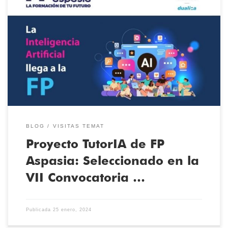
El proyecto “TutorIA para la evaluación y desarrollo de SES” ha
sido seleccionado como uno de los treinta más innovadores en la
VII Convocatoria de Ayudas Dualiza de CaixaBank Dualiza y
FPEmpresa. FP Aspasia y los centros de formación profesional que
componen esta marca de Grupo Aspasia desarrollará un proyecto
[…]
BLOG
VISITAS TEMAT
Proyecto TutorIA de FP
Aspasia: Seleccionado en la
VII Convocatoria …
Publicada
25 enero, 2024