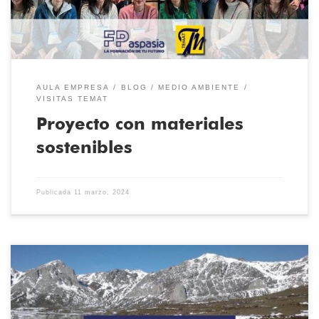
un cartel con las […]
AULA EMPRESA
BLOG
MEDIO AMBIENTE
VISITAS TEMAT
Proyecto con materiales
sostenibles
Publicada
11 marzo, 2024
La Exposición virtual del Certamen de Fotografía con el sello
medioambiental de TEMAT queda oficialmente abierta. El pasado