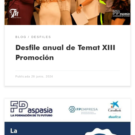
BLOG
DESFILES
Desfile anual de Temat XIII
Promoción
Publicada
26 junio, 2024
Durante los últimos meses del curso el alumnado de TEMAT y de
todos los centros de FP Aspasia que estamos desarrollando el
proyecto en red TutorIA, subvencionado por CaixaBank Dualiza y