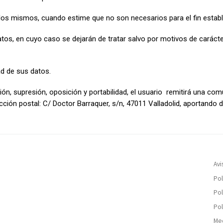
e los mismos, cuando estime que no son necesarios para el fin establ
tos, en cuyo caso se dejarán de tratar salvo por motivos de carácter
ad de sus datos.
ón, supresión, oposición y portabilidad, el usuario remitirá una comu
ección postal: C/ Doctor Barraquer, s/n, 47011 Valladolid, aportando
Avi
Pol
Pol
Pol
Med