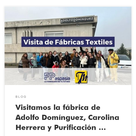
El pasado 5 de Febrero de 2024 los alumnos de la Escuela Técnica
Temat visitaron la fábrica de Adolfo Dominguez en Ourense y la
Sociedad Textil Lonia, que desarrollan las conocidas marcas de
moda Carolina Herrera (CH) y Purificación García (PG). Esta
actividad es clave para que los alumnos del […]
BLOG
Visitamos la fábrica de
Adolfo Domínguez, Carolina
Herrera y Purificación …