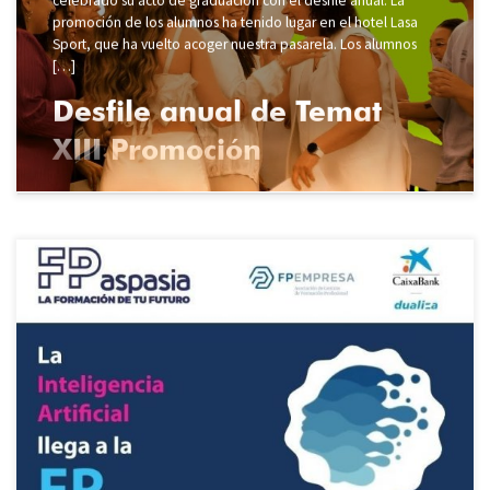
celebrado su acto de graduación con el desfile anual. La
promoción de los alumnos ha tenido lugar en el hotel Lasa
Sport, que ha vuelto acoger nuestra pasarela. Los alumnos
[…]
Desfile anual de Temat
XIII Promoción
Durante los últimos meses del curso el alumnado de TEMAT y de
todos los centros de FP Aspasia que estamos desarrollando el
proyecto en red TutorIA, subvencionado por CaixaBank Dualiza y
FPEmpresa, ha estado desarrollando mediante diversas
actividades las competencias SES, para mejorar las “soft skills”
para la empleabilidad que […]