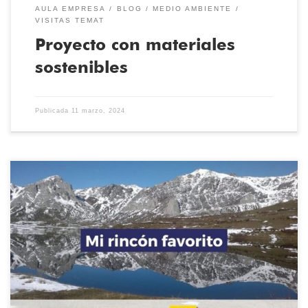
AULA EMPRESA
BLOG
MEDIO AMBIENTE
VISITAS TEMAT
Proyecto con materiales
sostenibles
Publicada
11 marzo, 2024
La Exposición virtual del Certamen de Fotografía con el sello
medioambiental de TEMAT queda oficialmente abierta. El pasado
26 de enero los centros participantes en el Programa Moai del
Sello Ambiental “Centro Educativo Sostenible” conmemoran el
dia mundial de la educación ambiental con una exposición
fotográfica en formato virtual. La […]