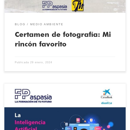
BLOG
MEDIO AMBIENTE
Certamen de fotografía: Mi
rincón favorito
Publicada
29 enero, 2024
El proyecto “TutorIA para la evaluación y desarrollo de SES” ha
sido seleccionado como uno de los treinta más innovadores en la
VII Convocatoria de Ayudas Dualiza de CaixaBank Dualiza y
FPEmpresa. FP Aspasia y los centros de formación profesional que
componen esta marca de Grupo Aspasia desarrollará un proyecto