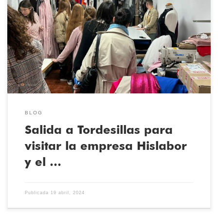
El pasado 18 de abril los alumnos del Ciclo Superior en Patronaje y
Moda acudieron a Tordesillas a una visita que complementa su
formación, como parte del programa Aula Empresa del curso
2023/2024. La empresa Hislabor nos acogió con los brazos
abiertos para ver el funcionamiento de la fábrica, donde […]
BLOG
Salida a Tordesillas para
visitar la empresa Hislabor
y el …
Publicada
19 abril, 2024