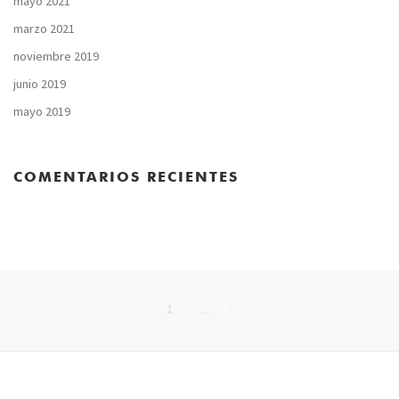
mayo 2021
marzo 2021
noviembre 2019
junio 2019
mayo 2019
COMENTARIOS RECIENTES
En
Navegación de entradas
1
2
…
6
ENTRADAS ANTIGUAS