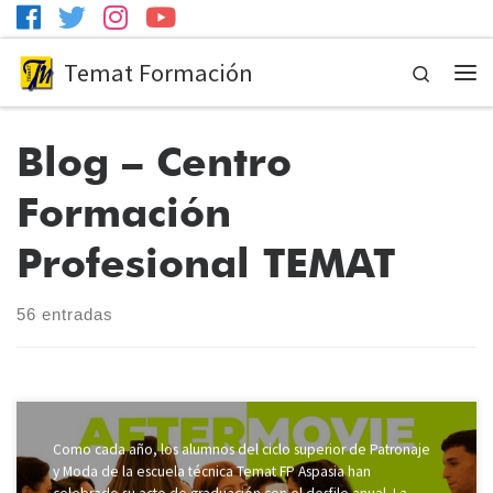
Temat Formación
Search
Me
Blog – Centro
Formación
Profesional TEMAT
56 entradas
Como cada año, los alumnos del ciclo superior de Patronaje
y Moda de la escuela técnica Temat FP Aspasia han