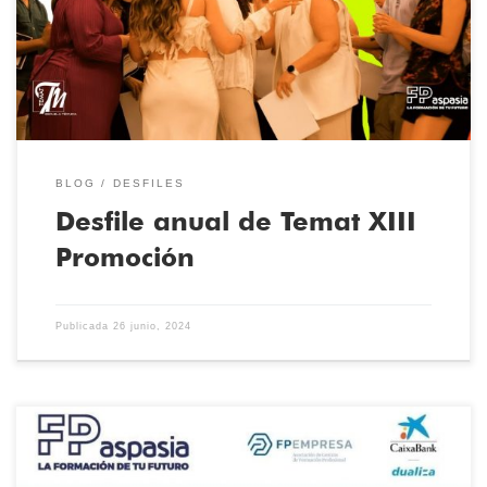
alumnos ha tenido lugar en el hotel Lasa Sport, que ha vuelto
acoger nuestra pasarela. Los alumnos […]
BLOG
DESFILES
Desfile anual de Temat XIII
Promoción
Publicada
26 junio, 2024