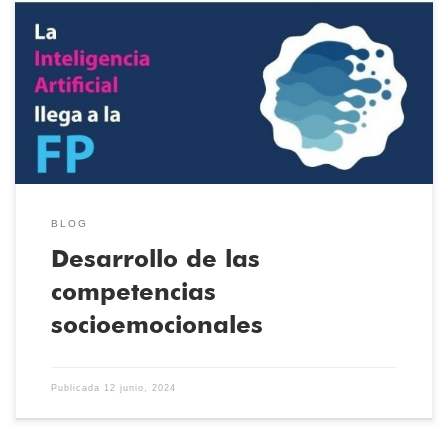
Durante los últimos meses del curso el alumnado de TEMAT y de
todos los centros de FP Aspasia que estamos desarrollando el
proyecto en red TutorIA, subvencionado por CaixaBank Dualiza y
FPEmpresa, ha estado desarrollando mediante diversas
actividades las competencias SES, para mejorar las “soft skills”
para la empleabilidad que […]
BLOG
Desarrollo de las
competencias
socioemocionales
Publicada
12 junio, 2024