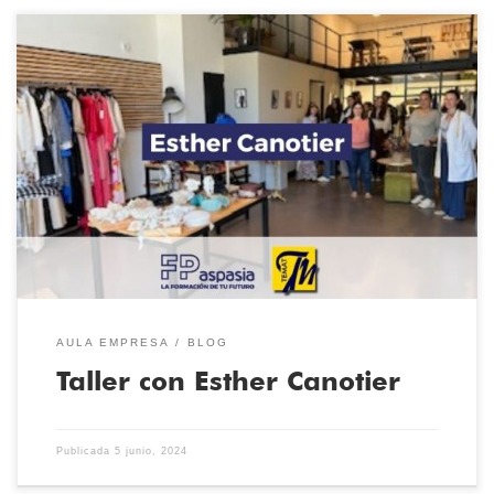
Los alumnos de Patronaje y Moda de la Escuela Técnica de Moda
han podido acudir al taller de Alta Costura de Esther Canotier.
Hemos aprendido cuáles son los procesos de creación de los
looks hechos a medida, desde su concepción hasta su ejecución.
Prendas y tocados hechos a medida y […]
AULA EMPRESA
BLOG
Taller con Esther Canotier
Publicada
5 junio, 2024