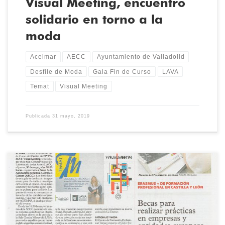
Visual Meeting, encuentro
solidario en torno a la
moda
Aceimar
AECC
Ayuntamiento de Valladolid
Desfile de Moda
Gala Fin de Curso
LAVA
Temat
Visual Meeting
Publicada
31 mayo, 2019
Visual Meeting en El Norte de Castilla Artículo en el suplemento
especial sobre formación del 26 de mayo de 2019, anunciando la
Gala de Promoción de Fin de Curso del Centro de FP TEMAT, Visual