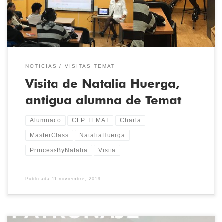
Natalia […]
NOTICIAS
VISITAS TEMAT
Visita de Natalia Huerga,
antigua alumna de Temat
Alumnado
CFP TEMAT
Charla
MasterClass
NataliaHuerga
PrincessByNatalia
Visita
Publicada
11 noviembre, 2019