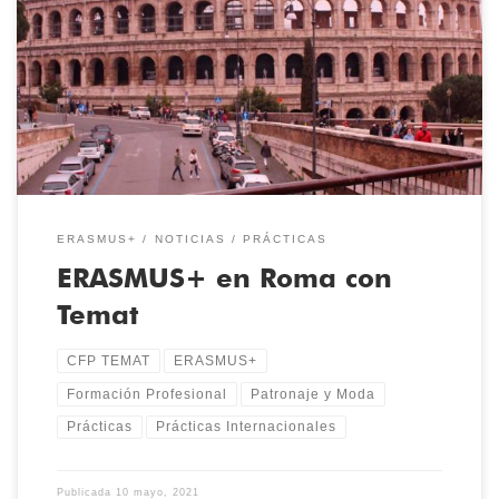
del Ciclo de FP de Grado Superior en Patronaje y Moda se
encuentran de ERASMUS+ (Convocatoria Ordinaria FCTs 2020-2021
Alumnado FP Grado Superior KA103) en Roma . El Consorcio
Erasmus+ Formación Profesional Castilla y León convoca estas
ayudas para realizar […]
ERASMUS+
NOTICIAS
PRÁCTICAS
ERASMUS+ en Roma con
Temat
CFP TEMAT
ERASMUS+
Formación Profesional
Patronaje y Moda
Prácticas
Prácticas Internacionales
Publicada
10 mayo, 2021