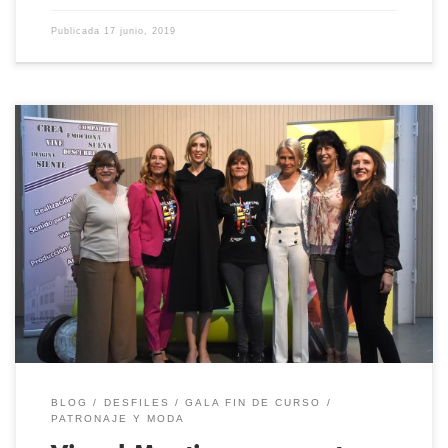
Publicada
17 junio, 2019
El jueves 30 de mayo el Centro de FP Temat celebró su Gala
Promoción de Fin de Curso a favor de la Asociación Española
Contra el Cáncer Desﬁlaron voluntarias y socias de la AECC,
además de modelos profesionales que participaron de manera
altruista en esta gala solidaria, que tuvo lugar […]
BLOG
DESFILES
GALA FIN DE CURSO
PATRONAJE Y MODA