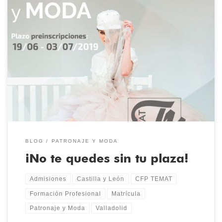
¡Atención! Os recordamos el periodo de preinscripción para
solicitar la admisión en el centro: del 19 de junio al 3 de julio
incluido. Si te gusta la Moda y deseas trabajar en el sector, no
pierdas esta oportunidad. ¡Solicita tu plaza! Enlace a solicitud:
Solicitud de preinscripción
BLOG
PATRONAJE Y MODA
¡No te quedes sin tu plaza!
Admisiones
Castilla y León
CFP TEMAT
Formación Profesional
Matrícula
Patronaje y Moda
Valladolid