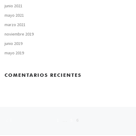
junio 2021
mayo 2021
marzo 2021
noviembre 2019
junio 2019
mayo 2019
COMENTARIOS RECIENTES
Entradas recientes
Navegación de entradas
1
…
5
6
ENTRADAS RECIENTES