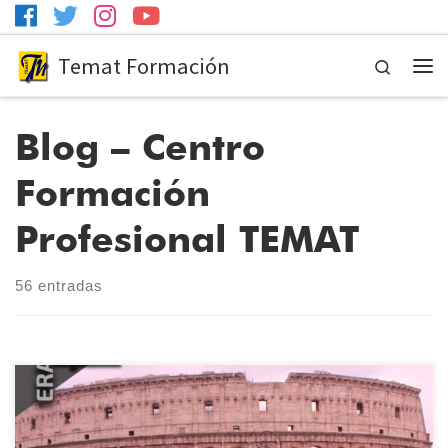
Temat Formación
Search
Me
Blog – Centro
Formación
Profesional TEMAT
56 entradas
Nuestras alumnas Lorena González y Marta Posadas, de 2º curso