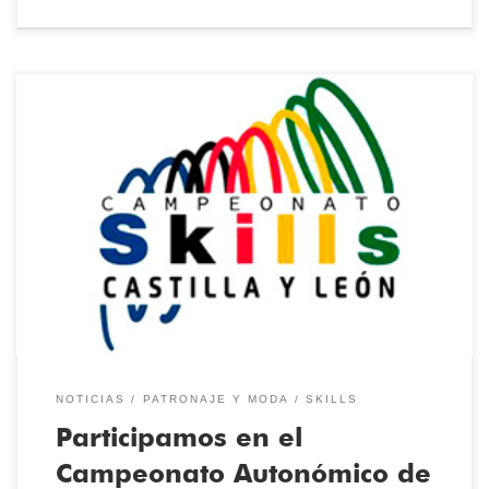
Tenemos noticias… ¡participamos en el Campeonato Autonómico
de Formación Profesional SKILLS 2020-21! Las competiciones o
campeonatos regionales de Formación Profesional se desarrollan
en el marco de la convocatoria anual Aula Empresa de Castilla y
León, cofinanciados por el Fondo Social Europeo.Los proyectos
seleccionados por el programa son aquellos que involucran […]
NOTICIAS
PATRONAJE Y MODA
SKILLS
Participamos en el
Campeonato Autonómico de