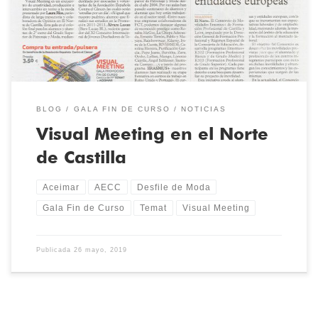
Meeting, en la Sala Concha Velasco del Laboratorio de las Artes
LAVA el 30 de […]
BLOG
GALA FIN DE CURSO
NOTICIAS
Visual Meeting en el Norte
de Castilla
Aceimar
AECC
Desfile de Moda
Gala Fin de Curso
Temat
Visual Meeting
Publicada
26 mayo, 2019