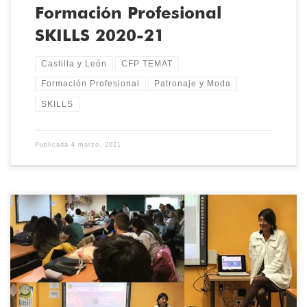
Formación Profesional
SKILLS 2020-21
Castilla y León
CFP TEMAT
Formación Profesional
Patronaje y Moda
SKILLS
Publicada
4 marzo, 2021
Ha lanzado su propia marca PRINCESS by NATALIA HUERGA, vive –
de momento- en Valladolid y recientemente participó como
seleccionada en el concurso de Jóvenes Diseñadores en la
Pasarela de Moda de Castilla y León, celebrada en Burgos en su
XXII edición. Conoce a nuestra graduada en Patronaje y Moda,