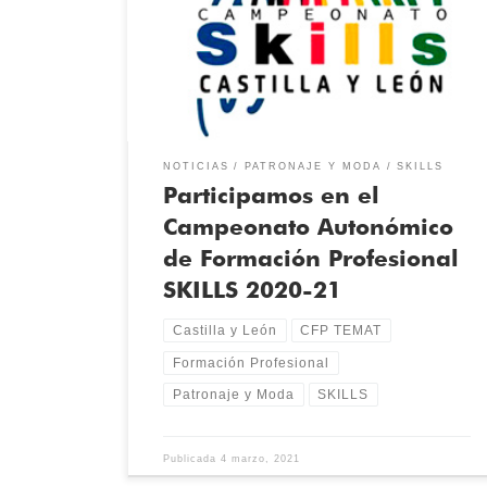
Formación Profesional se desarrollan en el marco de
la convocatoria anual Aula Empresa de Castilla y León,
cofinanciados por el Fondo Social Europeo.Los
proyectos seleccionados por el programa son
aquellos que involucran […]
NOTICIAS
PATRONAJE Y MODA
SKILLS
Participamos en el
Campeonato Autonómico
de Formación Profesional
SKILLS 2020-21
Castilla y León
CFP TEMAT
Formación Profesional
Patronaje y Moda
SKILLS
Publicada
4 marzo, 2021