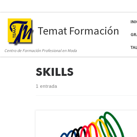
INI
Temat Formación
GR
TA
Centro de Formación Profesional en Moda
SKILLS
1 entrada
Tenemos noticias… ¡participamos en el Campeonato
Autonómico de Formación Profesional SKILLS 2020-21!
Las competiciones o campeonatos regionales de