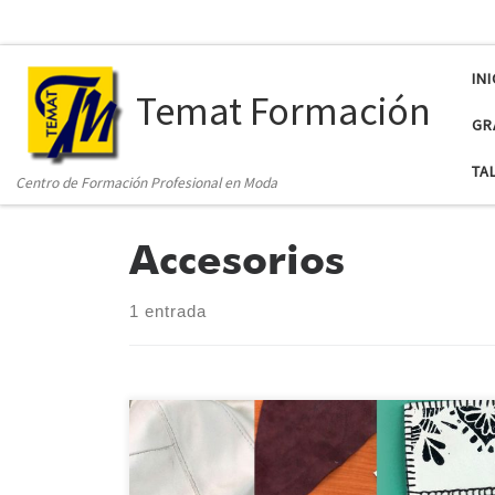
INI
Temat Formación
GR
TA
Centro de Formación Profesional en Moda
Accesorios
1 entrada
La regla de las tres R: Reducir, Reutilizar y Reciclar es
aplicable a nivel personal como consumidores/as y