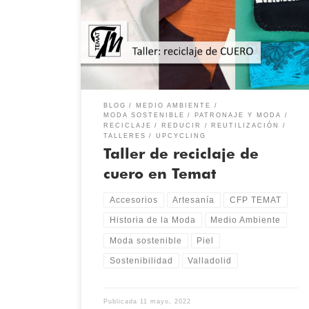
también en empresas. En el sector textil esta regla
implica innovación, investigación y experimentación
en materiales y técnicas. Si reutilizamos y reciclamos
materiales, además reducimos el consumo de nuevos,
con el beneficio […]
BLOG
MEDIO AMBIENTE
MODA SOSTENIBLE
PATRONAJE Y MODA
RECICLAJE
REDUCIR
REUTILIZACIÓN
TALLERES
UPCYCLING
Taller de reciclaje de
cuero en Temat
Accesorios
Artesanía
CFP TEMAT
Historia de la Moda
Medio Ambiente
Moda sostenible
Piel
Sostenibilidad
Valladolid
Publicada
11 mayo, 2022