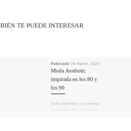
BIÉN TE PUEDE INTERESAR
Publicada
28 marzo, 2023
Moda Aesthetic
inspirada en los 80 y
los 90
Estilo Aesthetic con aromas
de los años 80 y 90 El estilo
Aesthetic es una tendencia
de moda que se inspira en
[…]