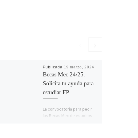
Publicada
19 marzo, 2024
Becas Mec 24/25.
Solicita tu ayuda para
estudiar FP
La convocatoria para pedir
las Becas Mec de estudios
postobligatorios y
superiores no
universitarios, entre los que