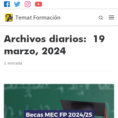
Temat Formación
Search
Me
Archivos diarios:
19
marzo, 2024
1 entrada
La convocatoria para pedir las Becas Mec de estudios
postobligatorios y superiores no universitarios, entre los que se
incluye FP, ya están disponibles para solicitar. Desde el día 19 de