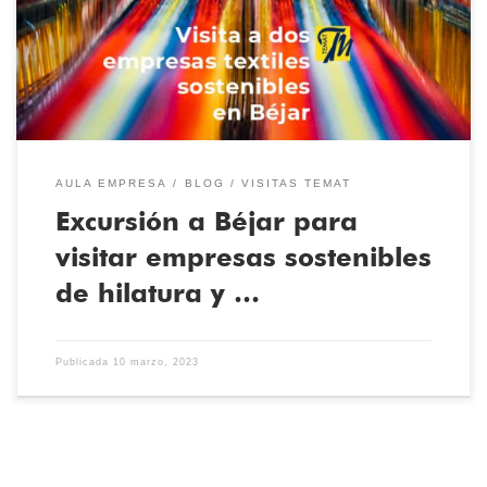
mano, cómo es la producción con baja huella de carbono de las
empresas que producen paños de lana. Descubrimos […]
AULA EMPRESA
BLOG
VISITAS TEMAT
Excursión a Béjar para
visitar empresas sostenibles
de hilatura y …
Publicada
10 marzo, 2023